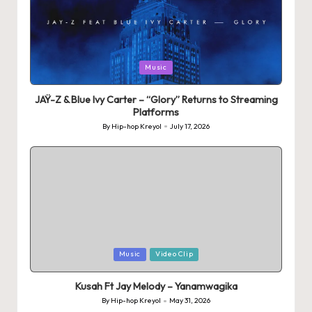
Posted
Music
in
JAŸ-Z & Blue Ivy Carter – “Glory” Returns to Streaming
Platforms
By
Hip-hop Kreyol
July 17, 2026
Posted
by
Posted
Music
Video Clip
in
Kusah Ft Jay Melody – Yanamwagika
By
Hip-hop Kreyol
May 31, 2026
Posted