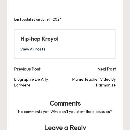
Last updated on June 11, 2024
Hip-hop Kreyol
View All Posts
Post
Previous Post
Next Post
navigation
Biographie De Arly
Mama Teacher Video By
Lariviere
Harmonize
Comments
No comments yet. Why don’t you start the discussion?
Leave a Reply