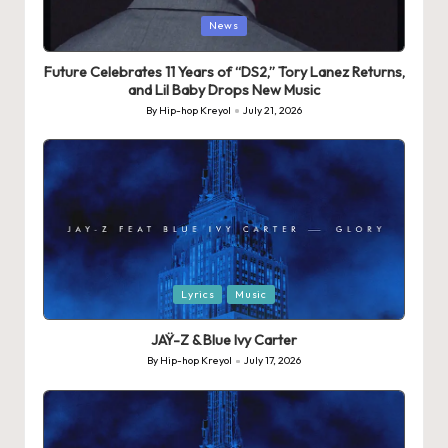
Posted
News
in
Future Celebrates 11 Years of “DS2,” Tory Lanez Returns,
and Lil Baby Drops New Music
By
Hip-hop Kreyol
July 21, 2026
Posted
by
Posted
Lyrics
Music
in
JAŸ-Z & Blue Ivy Carter
By
Hip-hop Kreyol
July 17, 2026
Posted
by