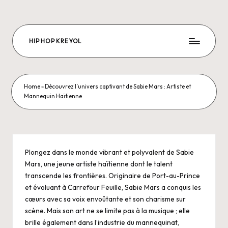
Skip
to
HIP HOP KREYOL
content
The
Future
Hip-
hop
Home
»
Découvrez l’univers captivant de Sabie Mars : Artiste et
Mannequin Haïtienne
is
us
Plongez dans le monde vibrant et polyvalent de Sabie
Mars, une jeune artiste haïtienne dont le talent
transcende les frontières. Originaire de Port-au-Prince
et évoluant à Carrefour Feuille, Sabie Mars a conquis les
cœurs avec sa voix envoûtante et son charisme sur
scène. Mais son art ne se limite pas à la musique ; elle
brille également dans l’industrie du mannequinat,