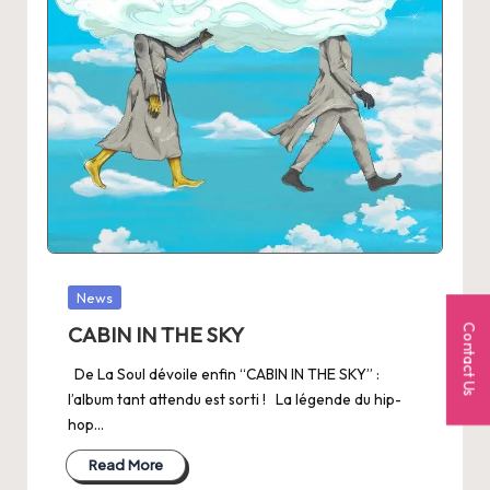
Posted
News
in
Contact Us
CABIN IN THE SKY
De La Soul dévoile enfin “CABIN IN THE SKY” :
l’album tant attendu est sorti ! La légende du hip-
hop…
Read More