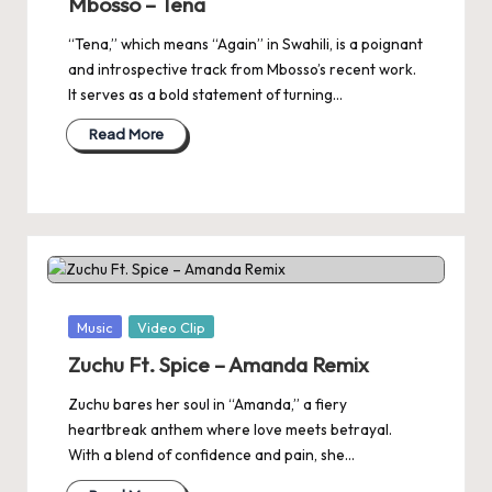
Mbosso – Tena
“Tena,” which means “Again” in Swahili, is a poignant
and introspective track from Mbosso’s recent work.
It serves as a bold statement of turning…
Read More
Posted
Music
Video Clip
in
Zuchu Ft. Spice – Amanda Remix
Zuchu bares her soul in “Amanda,” a fiery
heartbreak anthem where love meets betrayal.
With a blend of confidence and pain, she…