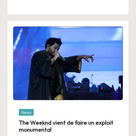
Posted
News
in
The Weeknd vient de faire un exploit
monumental