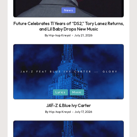
Posted
News
in
Future Celebrates 11 Years of “DS2,” Tory Lanez Returns,
and Lil Baby Drops New Music
By
Hip-hop Kreyol
July 21, 2026
Posted
by
Posted
Lyrics
Music
in
JAŸ-Z & Blue Ivy Carter
By
Hip-hop Kreyol
July 17, 2026
Posted
by