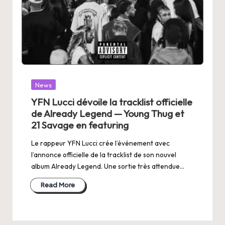
Posted
News
in
YFN Lucci dévoile la tracklist officielle
de Already Legend — Young Thug et
21 Savage en featuring
Le rappeur YFN Lucci crée l’événement avec
l’annonce officielle de la tracklist de son nouvel
album Already Legend. Une sortie très attendue…
Read More