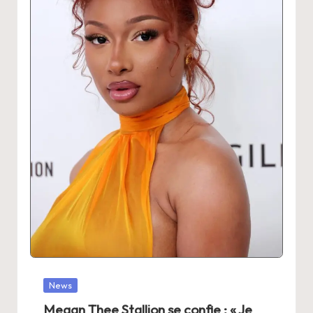
Posted
News
in
Megan Thee Stallion se confie : « Je