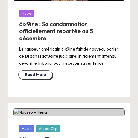
Posted
News
in
6ix9ine : Sa condamnation
officiellement reportée au 5
décembre
Le rappeur américain 6ix9ine fait de nouveau parler
de lui dans l’actualité judiciaire. Initialement attendu
devant le tribunal pour recevoir sa sentence,…
Read More
Posted
Music
Video Clip
in